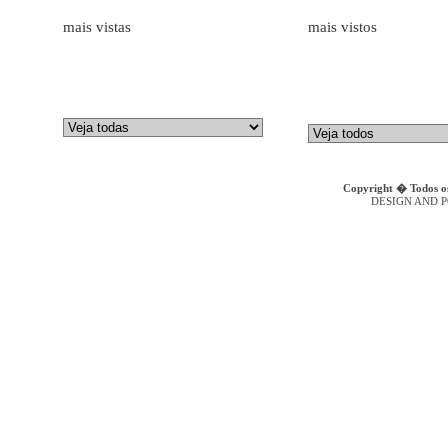
Marcas
Produtos
mais vistas
mais vistos
ALFAGOMMA
Bombas Hidr�ulicas de Engr
LAMBORGHINI
Medidores de Caudal
HAWE HIDRAULIK
Mangueiras Industriais
BORELLI
Execução de Tubos Flexíveis
GALTECH
Bombas de Embolos Axiais
DENISON HYDRAULICS
Bombas Hidr�ulicas de Engr
Copyright � Todos os
DESIGN AND 