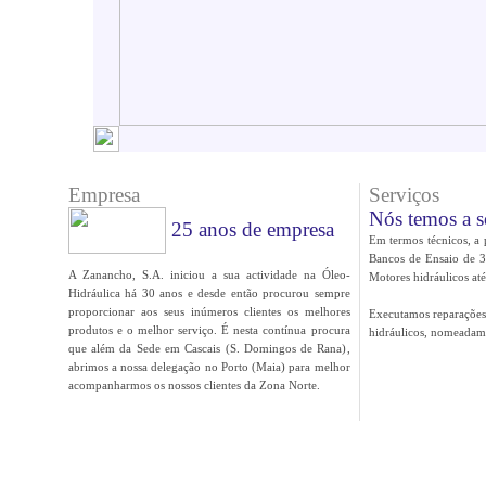
Empresa
Serviços
Nós temos a s
25 anos de empresa
Em termos técnicos, a p
Bancos de Ensaio de 3
A Zanancho, S.A. iniciou a sua actividade na Óleo-
Motores hidráulicos at
Hidráulica há 30 anos e desde então procurou sempre
proporcionar aos seus inúmeros clientes os melhores
Executamos reparações
produtos e o melhor serviço. É nesta contínua procura
hidráulicos, nomeadam
que além da Sede em Cascais (S. Domingos de Rana),
abrimos a nossa delegação no Porto (Maia) para melhor
acompanharmos os nossos clientes da Zona Norte.